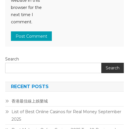
website in this
browser for the
next time I
comment.
Search
Search
RECENT POSTS
香港最佳線上娛樂城
List of Best Online Casinos for Real Money September
2025