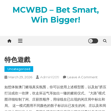
Skip
MCWBD – Bet Smart,
to
content
Win Bigger!
特色遊戲
Uncategorized
Admin1209
On
March 29, 2026
Leave A Comment
特
如想体验澳门赌场真实氛围，你可以使用上述模型图，以及如“挤压
色
打法或吹一吹牌，吹走坏运气等如出一辙的赌前仪式。 “大路”模式
遊
图详细绘制了闲、庄获胜顺序，用绿线在已出现的闲庄局中标出和
戲
局。 这一模式图用不同颜色的骰子标识出已发生的闲、庄以及和局