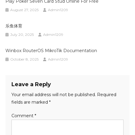
Play Poker Seven Card Stud Online For Free
August 27, 2025
Admin1209
乐鱼体育
July 20, 2025
Admin1209
Winbox RouterOS MikroTik Documentation
October 8, 2025
Admin1209
Leave a Reply
Your email address will not be published.
Required
fields are marked
*
Comment
*