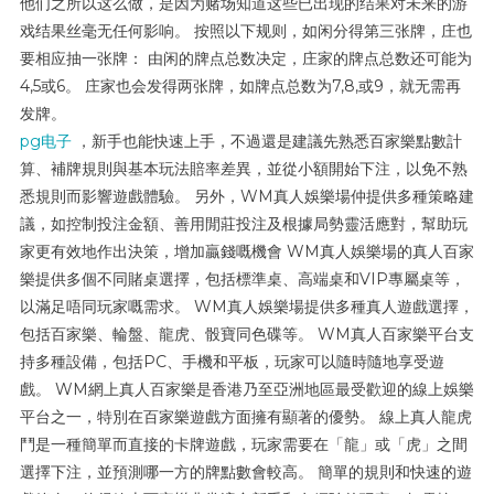
他们之所以这么做，是因为赌场知道这些已出现的结果对未来的游
戏结果丝毫无任何影响。 按照以下规则，如闲分得第三张牌，庄也
要相应抽一张牌： 由闲的牌点总数决定，庄家的牌点总数还可能为
4,5或6。 庄家也会发得两张牌，如牌点总数为7,8,或9，就无需再
发牌。
pg电子
，新手也能快速上手，不過還是建議先熟悉百家樂點數計
算、補牌規則與基本玩法賠率差異，並從小額開始下注，以免不熟
悉規則而影響遊戲體驗。 另外，WM真人娛樂場仲提供多種策略建
議，如控制投注金額、善用閒莊投注及根據局勢靈活應對，幫助玩
家更有效地作出決策，增加贏錢嘅機會 WM真人娛樂場的真人百家
樂提供多個不同賭桌選擇，包括標準桌、高端桌和VIP專屬桌等，
以滿足唔同玩家嘅需求。 WM真人娛樂場提供多種真人遊戲選擇，
包括百家樂、輪盤、龍虎、骰寶同色碟等。 WM真人百家樂平台支
持多種設備，包括PC、手機和平板，玩家可以隨時隨地享受遊
戲。 WM網上真人百家樂是香港乃至亞洲地區最受歡迎的線上娛樂
平台之一，特別在百家樂遊戲方面擁有顯著的優勢。 線上真人龍虎
鬥是一種簡單而直接的卡牌遊戲，玩家需要在「龍」或「虎」之間
選擇下注，並預測哪一方的牌點數會較高。 簡單的規則和快速的遊