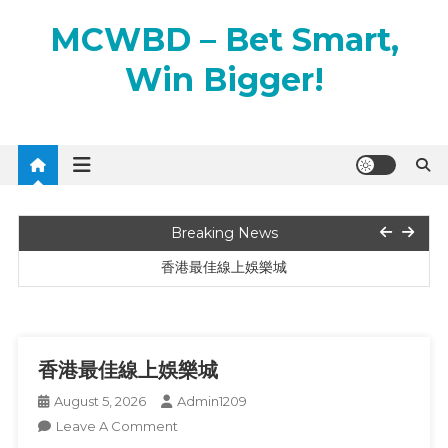
Skip
MCWBD – Bet Smart,
to
content
Win Bigger!
Best Maryland online casinos 2025: 5 top MD gambling
Breaking News
sites
香港最佳線上娛樂城
List of Best Online Casinos for Real Money September
2025
Best Malaysia Online Casinos 2025 Top 10 Reviewed Sites
香港最佳線上娛樂城
The Best Real Money Online Casinos For U S. Players In
August 5, 2026
Admin1209
2025
On
Leave A Comment
Best Maryland online casinos 2025: 5 top MD gambling