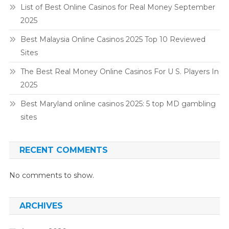
List of Best Online Casinos for Real Money September
2025
Best Malaysia Online Casinos 2025 Top 10 Reviewed
Sites
The Best Real Money Online Casinos For U S. Players In
2025
Best Maryland online casinos 2025: 5 top MD gambling
sites
RECENT COMMENTS
No comments to show.
ARCHIVES