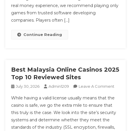
Real
real money experience, we recommend playing only
Money
games from trusted software developing
September
companies. Players often […]
2025
Continue Reading
Best Malaysia Online Casinos 2025
Top 10 Reviewed Sites
On
July 30, 2026
Admin1209
Leave A Comment
Best
While having a valid license usually means that the
Malaysia
casino is safe, we go the extra mile to ensure that
Online
this truly is the case. We look into the site’s security
Casinos
systems and determine whether they meet the
2025
Top
standards of the industry (SSL encryption, firewalls,