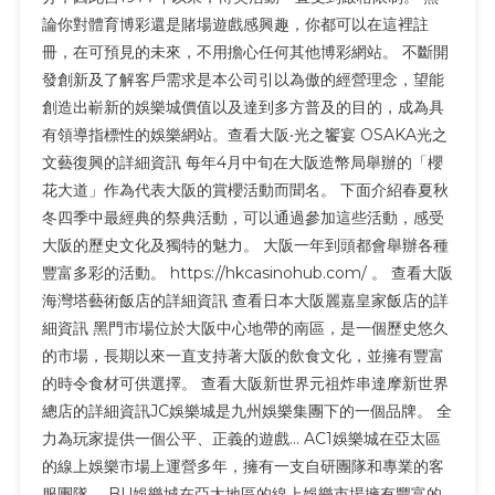
論你對體育博彩還是賭場遊戲感興趣，你都可以在這裡註
冊，在可預見的未來，不用擔心任何其他博彩網站。 不斷開
發創新及了解客戶需求是本公司引以為傲的經營理念，望能
創造出嶄新的娛樂城價值以及達到多方普及的目的，成為具
有領導指標性的娛樂網站。查看大阪‧光之饗宴 OSAKA光之
文藝復興的詳細資訊 每年4月中旬在大阪造幣局舉辦的「櫻
花大道」作為代表大阪的賞櫻活動而聞名。 下面介紹春夏秋
冬四季中最經典的祭典活動，可以通過參加這些活動，感受
大阪的歷史文化及獨特的魅力。 大阪一年到頭都會舉辦各種
豐富多彩的活動。 https://hkcasinohub.com/ 。 查看大阪
海灣塔藝術飯店的詳細資訊 查看日本大阪麗嘉皇家飯店的詳
細資訊 黑門市場位於大阪中心地帶的南區，是一個歷史悠久
的市場，長期以來一直支持著大阪的飲食文化，並擁有豐富
的時令食材可供選擇。 查看大阪新世界元祖炸串達摩新世界
總店的詳細資訊JC娛樂城是九州娛樂集團下的一個品牌。 全
力為玩家提供一個公平、正義的遊戲… AC1娛樂城在亞太區
的線上娛樂市場上運營多年，擁有一支自研團隊和專業的客
服團隊。 BU娛樂城在亞太地區的線上娛樂市場擁有豐富的