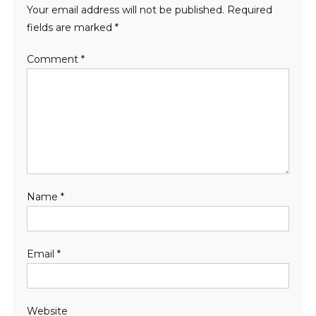
Your email address will not be published.
Required
fields are marked
*
Comment
*
Name
*
Email
*
Website